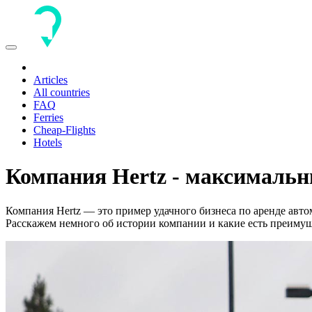
Toggle
navigation
Articles
All countries
FAQ
Ferries
Cheap-Flights
Hotels
Компания Hertz - максималь
Компания Hertz — это пример удачного бизнеса по аренде автом
Расскажем немного об истории компании и какие есть преимущ