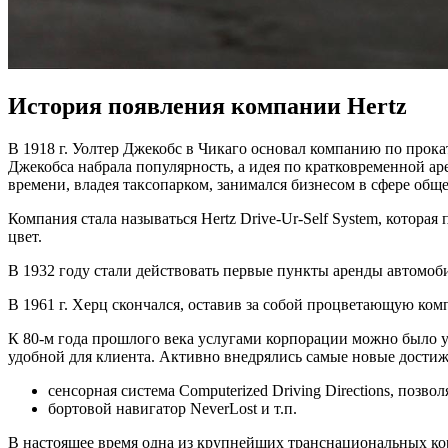
История появления компании Hertz
В 1918 г. Уолтер Джекобс в Чикаго основал компанию по прок
Джекобса набрала популярность, а идея по кратковременной ар
времени, владея таксопарком, занимался бизнесом в сфере общ
Компания стала называться Hertz Drive-Ur-Self System, котора
цвет.
В 1932 году стали действовать первые пункты аренды автомобил
В 1961 г. Херц скончался, оставив за собой процветающую ко
К 80-м года прошлого века услугами корпорации можно было уж
удобной для клиента. Активно внедрялись самые новые достиж
сенсорная система Computerized Driving Directions, поз
бортовой навигатор NeverLost и т.п.
В настоящее время одна из крупнейших транснациональных кор