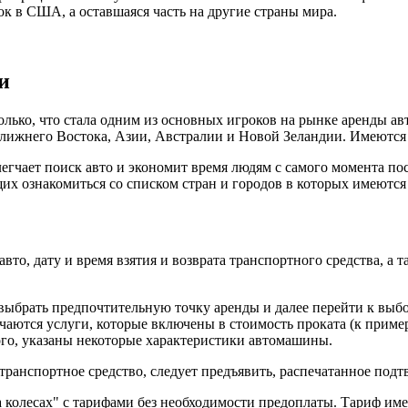
нок в США, а оставшаяся часть на другие страны мира.
и
олько, что стала одним из основных игроков на рынке аренды а
лижнего Востока, Азии, Австралии и Новой Зеландии. Имеются 
гчает поиск авто и экономит время людям с самого момента пос
их ознакомиться со списком стран и городов в которых имеются
вто, дату и время взятия и возврата транспортного средства, а
.
ыбрать предпочтительную точку аренды и далее перейти к выбо
чаются услуги, которые включены в стоимость проката (к пример
ого, указаны некоторые характеристики автомашины.
ранспортное средство, следует предъявить, распечатанное подтв
а колесах" с тарифами без необходимости предоплаты. Тариф им