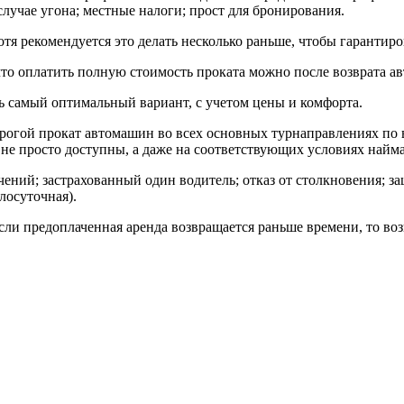
лучае угона; местные налоги; прост для бронирования.
хотя рекомендуется это делать несколько раньше, чтобы гаранти
 что оплатить полную стоимость проката можно после возврата а
ь самый оптимальный вариант, с учетом цены и комфорта.
рогой прокат автомашин во всех основных турнаправлениях по 
не просто доступны, а даже на соответствующих условиях найм
ений; застрахованный один водитель; отказ от столкновения; за
лосуточная).
сли предоплаченная аренда возвращается раньше времени, то воз