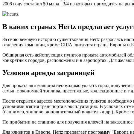
2008 году составил $9 млрд., 3/4 из которых приходится на ры
В каких странах Hertz предлагает услуг
За свою вековую историю существования Hertz разрослась наст
отделения компании, кроме США, числятся страны Европы и Б
Обширная сеть действующих пунктов проката автомобилей обле
конкретных городов, расположены и в аэропортах. Для желающ
Условия аренды заграницей
Для проката автомашины необходимо указать город получения а
семьи, с экономией топлива, престижные, коллекционные и т.д
После открытия адресов местоположения пунктов необходимо в
условиями взятия транспорта в эксплуатацию. В условиях отме
(например, топливо, дополнительный водитель и др.). Кроме т
По прибытии на станцию для получения ключей на заказанное т
Для клиентов в Европе, Hertz предлагает программу "Европа н