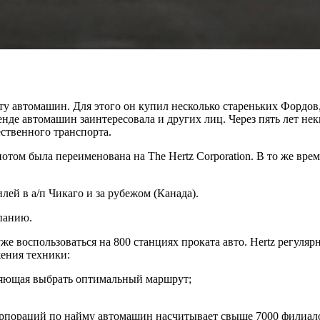
ату автомашин. Для этого он купил несколько стареньких Фордо
енде автомашин заинтересовала и других лиц. Через пять лет н
ественного транспорта.
я потом была переименована на The Hertz Corporation. В то же в
ей в а/п Чикаго и за рубежом (Канада).
мпанию.
е воспользоваться на 800 станциях проката авто. Hertz регуля
ения техники:
воляющая выбрать оптимальный маршрут;
пораций по найму автомашин насчитывает свыше 7000 филиалов (