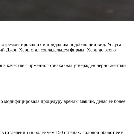
в, отремонтировал их и придал им подобающий вид. Услуга
екий Джон Херц стал совладельцем фирмы. Херц до этого
ремя в качестве фирменного знака был утверждён черно-желтый
рно модифицировала процедуру аренды машин, делая ее более
отделений) в более чем 150 странах. Годовой оборот ее в